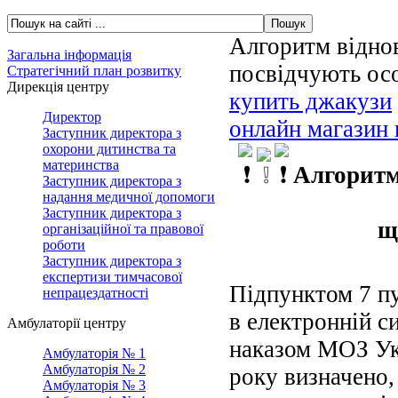
Алгоритм відно
Загальна інформація
посвідчують ос
Стратегічний план розвитку
Дирекція центру
купить джакузи
Директор
онлайн магазин
Заступник директора з
охорони дитинства та
материнства
Алгоритм
Заступник директора з
надання медичної допомоги
Заступник директора з
щ
організаційної та правової
роботи
Заступник директора з
експертизи тимчасової
Підпунктом 7 пу
непрацездатності
в електронній с
Амбулаторії центру
наказом МОЗ Ук
Амбулаторія № 1
Амбулаторія № 2
року визначено
Амбулаторія № 3