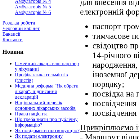
для внесення ві
Амбулаторія № 4
Амбулаторія № 5
електронній фор
Амбулаторія № 6
Розклад роботи
паспорт гро
Черговий кабінет
Вакансії
тимчасове п
Контакти
свідоцтво пр
Новини
14-річного в
народження,
Сімейний лікар - ваш партнер
у лікуванні
іноземної де
Профілактика гельмінтів
(глистів)
порядку;
Медична реформа "Як обрати
лікаря", підписання
посвідка на 
декларацій
посвідчення 
Національний перелік
основних лікарських засобів
посвідчення 
Права пацієнта
Що треба знати про публічну
інформацію?
Прикріплюємо і
Як повідомити про корупцію?
- Маршрут відно
Як подати електронну