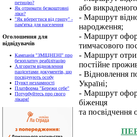
петицію?
або викраденого
Як отримати безкоштовні
ліки?
- Маршрут відно
"Як вберегтися від грипу" -
народження;
пам'ятка для населення
- Маршрут офор
Оголошення для
відвідувачів
тимчасового пос
- Маршрут отрим
Кампанія "ЗМІЦНЕНІ" про
безоплатну реабілітацію
постійне прожив
Алгоритм відновлення
пацієнтами документів, що
- Відновлення п
посвідчують особу
Україні;
Пункт незламності
Платформа "Бережи себе"
- Маршрут офор
Потурбуйтесь про свого
лікаря!
біженця
та посвідчення 
ПЕ