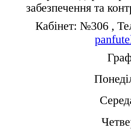
забезпечення та кон
Кабінет: №306 , Те
panfut
Граф
Понеді
Серед
Четве