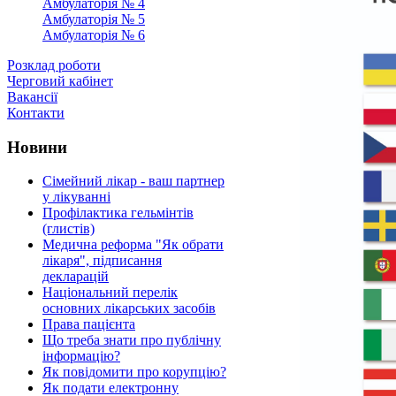
Амбулаторія № 4
Амбулаторія № 5
Амбулаторія № 6
Розклад роботи
Черговий кабінет
Вакансії
Контакти
Новини
Сімейний лікар - ваш партнер
у лікуванні
Профілактика гельмінтів
(глистів)
Медична реформа "Як обрати
лікаря", підписання
декларацій
Національний перелік
основних лікарських засобів
Права пацієнта
Що треба знати про публічну
інформацію?
Як повідомити про корупцію?
Як подати електронну