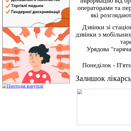
інформацію від ор
операторами та пе
які розглядаю
Дзвінки зі стаці
дзвінки з мобільни
тар
Урядова "гаряча
Понеділок - П'ятн
Залишок лікарсь