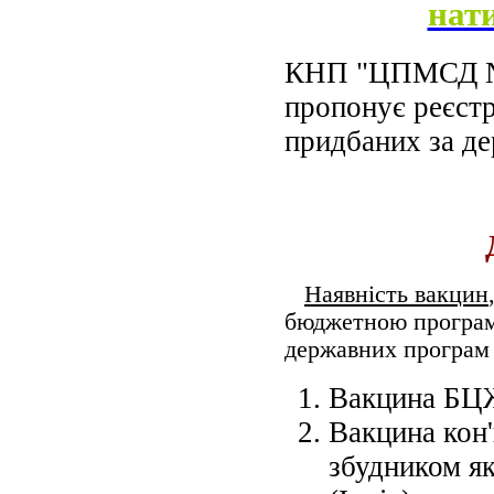
нати
КНП "ЦПМСД №1
пропонує реєстр
придбаних за д
Наявність вакцин
бюджетною програм
державних програм 
Вакцина БЦЖ,
Вакцина кон
збудником як