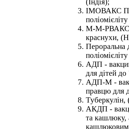
(Індія);
ІМОВАКС ПОЛ
поліомієліту
М-М-РВАКСПР
краснухи, (
Н
Пероральна 
поліомієліту 
АДП - вакци
для дітей до 
АДП-М - вак
правцю для д
Туберкулін, 
АКДП - вакц
та кашлюку, 
кашлюковим 