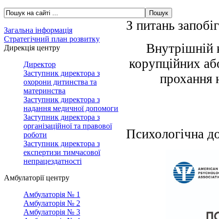
З питань запобі
Загальна інформація
Стратегічний план розвитку
Внутрішній 
Дирекція центру
корупційних аб
Директор
Заступник директора з
прохання 
охорони дитинства та
материнства
Заступник директора з
надання медичної допомоги
Заступник директора з
організаційної та правової
Психологічна д
роботи
Заступник директора з
експертизи тимчасової
непрацездатності
Амбулаторії центру
Амбулаторія № 1
Амбулаторія № 2
Амбулаторія № 3