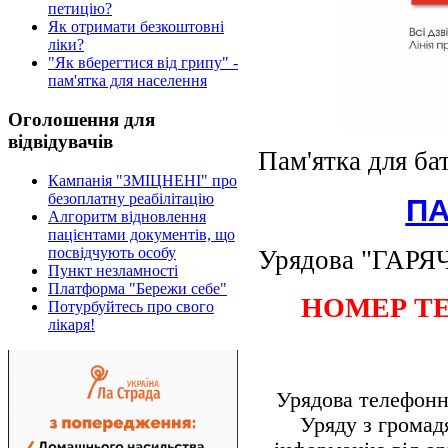
петицію?
Як отримати безкоштовні
ліки?
"Як вберегтися від грипу" -
пам'ятка для населення
Оголошення для
відвідувачів
Пам'ятка для ба
Кампанія "ЗМІЦНЕНІ" про
безоплатну реабілітацію
ПА
Алгоритм відновлення
пацієнтами документів, що
посвідчують особу
Урядова "ГАРЯ
Пункт незламності
Платформа "Бережи себе"
НОМЕР ТЕ
Потурбуйтесь про свого
лікаря!
Урядова телефонна
Уряду з громад